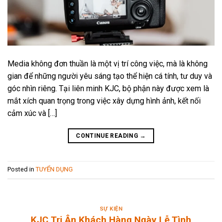
Media không đơn thuần là một vị trí công việc, mà là không
gian để những người yêu sáng tạo thể hiện cá tính, tư duy và
góc nhìn riêng. Tại liên minh KJC, bộ phận này được xem là
mắt xích quan trọng trong việc xây dựng hình ảnh, kết nối
cảm xúc và […]
CONTINUE READING
→
Posted in
TUYỂN DỤNG
SỰ KIỆN
KJC Tri Ân Khách Hàng Ngày Lễ Tình