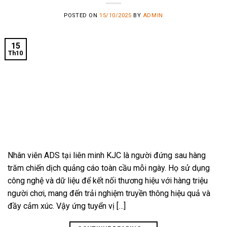
POSTED ON
15/10/2025
BY
ADMIN
15
Th10
Nhân viên ADS tại liên minh KJC là người đứng sau hàng
trăm chiến dịch quảng cáo toàn cầu mỗi ngày. Họ sử dụng
công nghệ và dữ liệu để kết nối thương hiệu với hàng triệu
người chơi, mang đến trải nghiệm truyền thông hiệu quả và
đầy cảm xúc. Vậy ứng tuyển vị […]