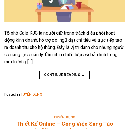
Tổ phó Sale KJC là người giữ trọng trách điều phối hoạt
động kinh doanh, hỗ trợ đội ngũ đạt chỉ tiêu và trực tiếp tạo
ra doanh thu cho hệ thống. Đây là vị trí dành cho những người
có năng lực quản lý, tầm nhìn chiến lược và bản lĩnh trong
môi trường […]
CONTINUE READING
→
Posted in
TUYỂN DỤNG
TUYỂN DỤNG
Thiết Kế Online – Cộng Việc Sáng Tạo