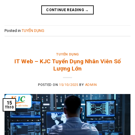
CONTINUE READING
→
Posted in
TUYỂN DỤNG
TUYỂN DỤNG
IT Web – KJC Tuyển Dụng Nhân Viên Số
Lượng Lớn
POSTED ON
15/10/2025
BY
ADMIN
15
Th10