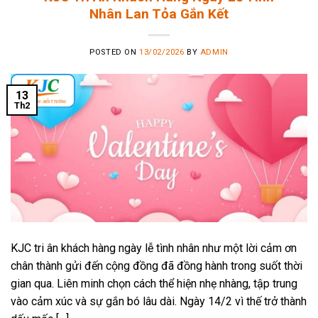
Nhân Lan Tỏa Gắn Kết
POSTED ON
13/02/2026
BY
ADMIN
13
Th2
KJC tri ân khách hàng ngày lễ tình nhân như một lời cảm ơn
chân thành gửi đến cộng đồng đã đồng hành trong suốt thời
gian qua. Liên minh chọn cách thể hiện nhẹ nhàng, tập trung
vào cảm xúc và sự gắn bó lâu dài. Ngày 14/2 vì thế trở thành