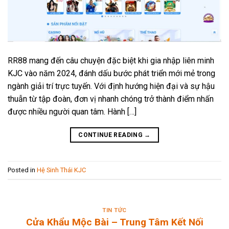
RR88 mang đến câu chuyện đặc biệt khi gia nhập liên minh
KJC vào năm 2024, đánh dấu bước phát triển mới mẻ trong
ngành giải trí trực tuyến. Với định hướng hiện đại và sự hậu
thuẫn từ tập đoàn, đơn vị nhanh chóng trở thành điểm nhấn
được nhiều người quan tâm. Hành […]
CONTINUE READING
→
Posted in
Hệ Sinh Thái KJC
TIN TỨC
Cửa Khẩu Mộc Bài – Trung Tâm Kết Nối