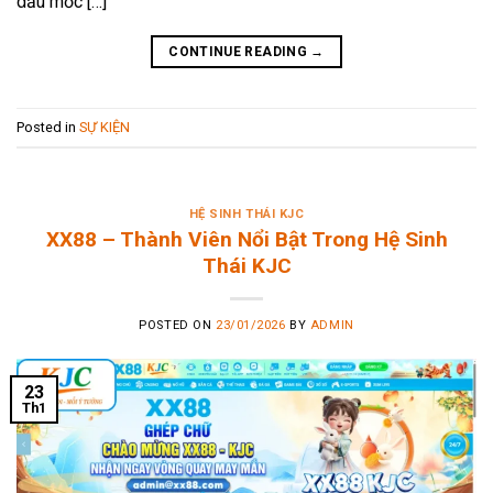
dấu mốc […]
CONTINUE READING
→
Posted in
SỰ KIỆN
HỆ SINH THÁI KJC
XX88 – Thành Viên Nổi Bật Trong Hệ Sinh
Thái KJC
POSTED ON
23/01/2026
BY
ADMIN
23
Th1