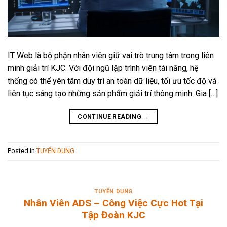
IT Web là bộ phận nhân viên giữ vai trò trung tâm trong liên
minh giải trí KJC. Với đội ngũ lập trình viên tài năng, hệ
thống có thể yên tâm duy trì an toàn dữ liệu, tối ưu tốc độ và
liên tục sáng tạo những sản phẩm giải trí thông minh. Gia […]
CONTINUE READING
→
Posted in
TUYỂN DỤNG
TUYỂN DỤNG
Nhân Viên ADS – Công Việc Cực Hot Tại
Tập Đoàn KJC