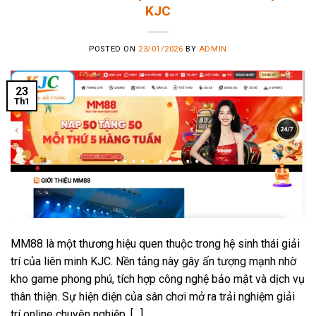
KJC
POSTED ON
23/01/2026
BY
ADMIN
23
Th1
MM88 là một thương hiệu quen thuộc trong hệ sinh thái giải
trí của liên minh KJC. Nền tảng này gây ấn tượng mạnh nhờ
kho game phong phú, tích hợp công nghệ bảo mật và dịch vụ
thân thiện. Sự hiện diện của sân chơi mở ra trải nghiệm giải
trí online chuyên nghiệp, […]