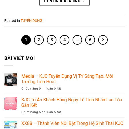
CONTINUE READING
→
Posted in
TUYỂN DỤNG
1
2
3
4
…
6
BÀI VIẾT MỚI
Media – KJC Tuyển Dụng Vị Trí Sáng Tạo, Môi
Trường Linh Hoạt
ở
Chức năng bình luận bị tắt
Media
–
KJC Tri Ân Khách Hàng Ngày Lễ Tình Nhân Lan Tỏa
KJC
Gắn Kết
Tuyển
ở
Chức năng bình luận bị tắt
Dụng
KJC
Vị
Tri
XX88 – Thành Viên Nổi Bật Trong Hệ Sinh Thái KJC
Trí
Ân
Sáng